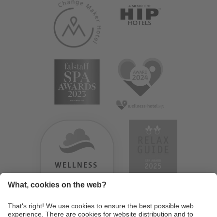
WELLNESS
HEAVEN
TESTERGEBNIS:
9.18
/
10