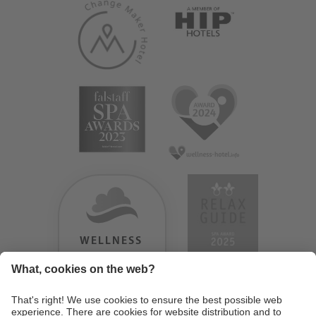
WELLNESS
HEAVEN
TESTERGEBNIS:
9.18
/
10