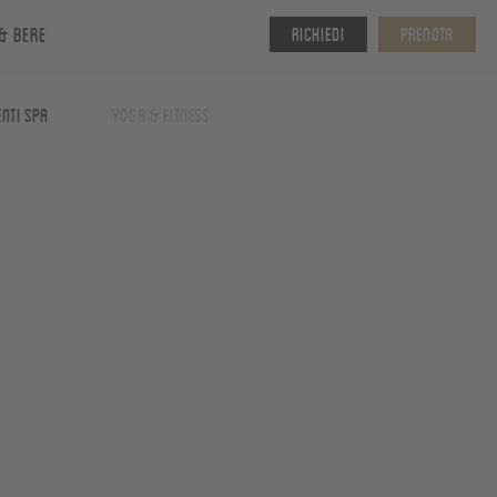
& bere
Richiedi
Prenota
nti spa
Yoga & fitness