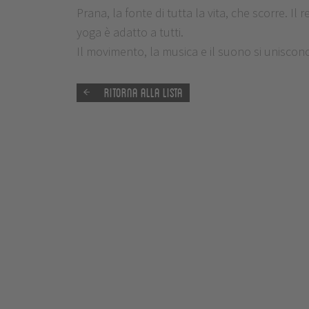
Prana, la fonte di tutta la vita, che scorre. I
yoga è adatto a tutti.
Il movimento, la musica e il suono si uniscono
Ritorna alla lista