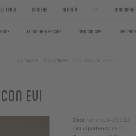
tel Tyrol
Camere
Attivitá
Spa
Mangiare 
saune
Le nostre 5 piscine
Medical Spa
Trattame
Homepage
.
Yoga & fitness
.
Yoga del mattino con Evi
 con Evi
Data:
Venerdi, 14.08.2026
Ora di partenza:
08:00