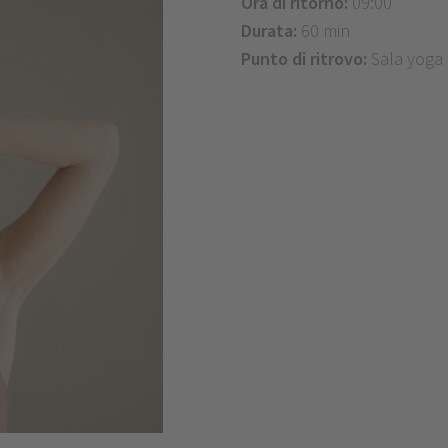
Ora di ritorno:
09:00
Durata:
60 min
Punto di ritrovo:
Sala yoga