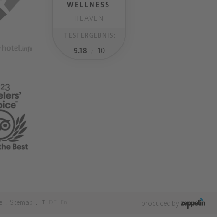
WELLNESS
HEAVEN
TESTERGEBNIS:
9.18
/
10
e
Sitemap
IT
DE
En
.
.
produced by