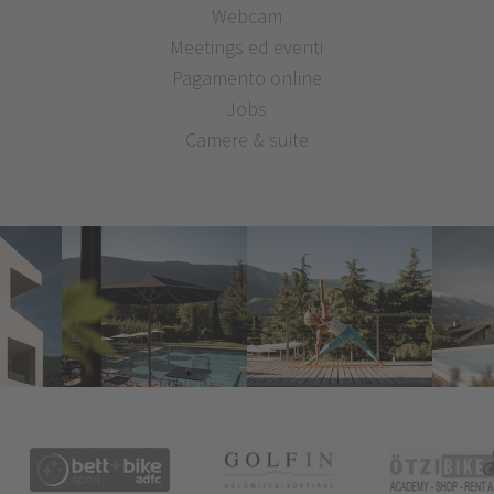
Webcam
Meetings ed eventi
Pagamento online
Jobs
Camere & suite