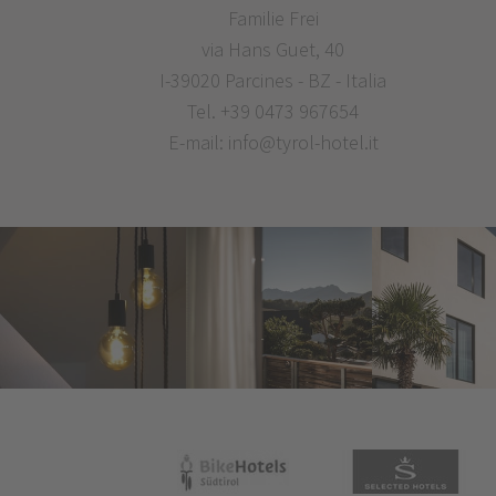
Familie Frei
via Hans Guet, 40
I-39020 Parcines - BZ - Italia
Tel.
+39 0473 967654
E-mail:
info@tyrol-hotel.it