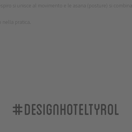
l respiro si unisce al movimento e le asana (posture) si combina
 nella pratica.
#designhoteltyrol