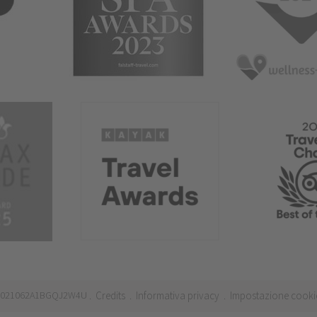
 IT021062A1BGQJ2W4U
Credits
Informativa privacy
Impostazione cooki
.
.
.