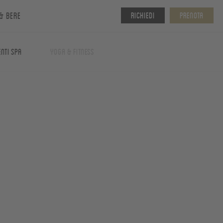
& bere
Richiedi
Prenota
nti spa
Yoga & fitness