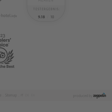
HEAVEN
TESTERGEBNIS:
9.18
/
10
e
Sitemap
IT
DE
En
.
.
produced by