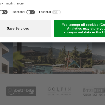
Meetings ed eventi
Pagamento online
Jobs
Camere & suite