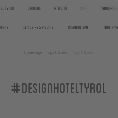
tel Tyrol
Camere
Attivitá
Spa
Mangiare 
saune
Le nostre 5 piscine
Medical Spa
Trattame
Homepage
.
Yoga & fitness
.
Yoga & fitness
#designhoteltyrol