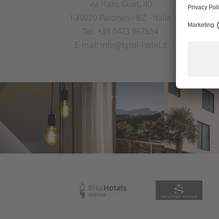
via Hans Guet, 40
I-39020 Parcines - BZ - Italia
Tel.
+39 0473 967654
E-mail:
info@tyrol-hotel.it