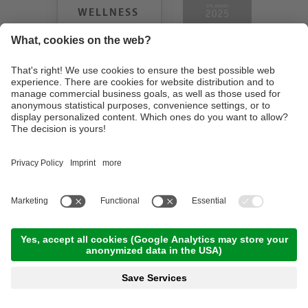
WELLNESS
HEAVEN
TESTERGEBNIS:
9.18
/
10
©
2026
Design Hotel Tyrol
. Part. IVA IT01350720213
. CIN: IT021062A1BGQJ2W4U
.
Credits
.
Informativa privacy
.
Impostazione cookie
.
Sitemap
IT
DE
En
produced by