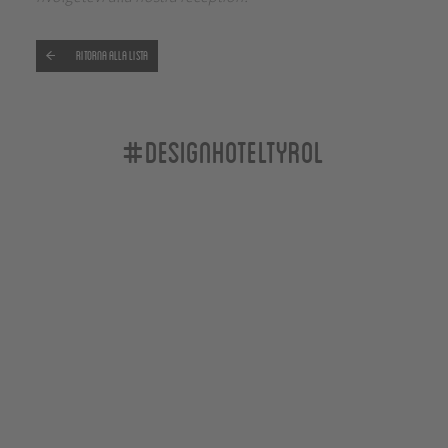
Ritorna alla lista
#designhoteltyrol