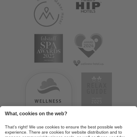
WELLNESS
HEAVEN
TESTERGEBNIS:
9.18
/
10