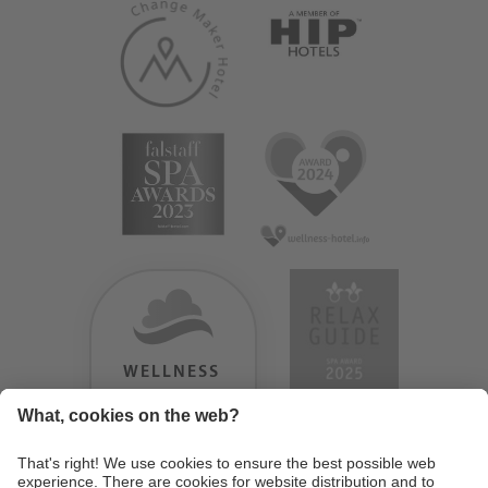
WELLNESS
HEAVEN
TESTERGEBNIS:
9.18
/
10