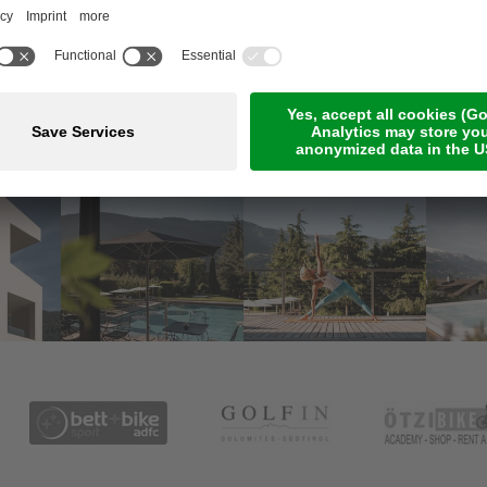
Meetings ed eventi
Pagamento online
Jobs
Camere & suite