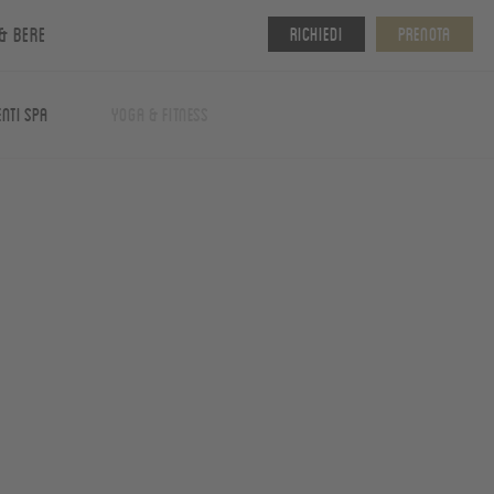
& bere
Richiedi
Prenota
nti spa
Yoga & fitness