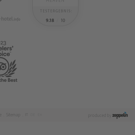
HEAVEN
TESTERGEBNIS:
9.18
/
10
e
Sitemap
IT
DE
En
.
.
produced by