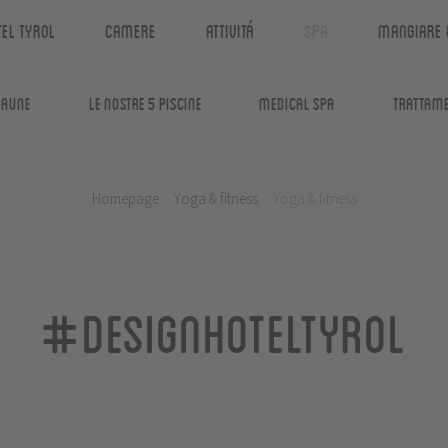
tel Tyrol
Camere
Attivitá
Spa
Mangiare 
saune
Le nostre 5 piscine
Medical Spa
Trattame
Homepage
.
Yoga & fitness
.
Yoga & fitness
#designhoteltyrol