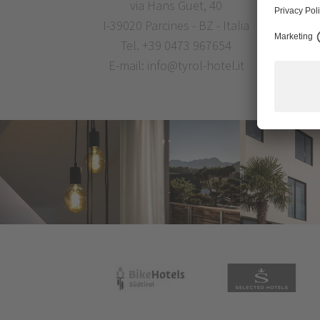
via Hans Guet, 40
I-39020 Parcines - BZ - Italia
Tel.
+39 0473 967654
E-mail:
info@tyrol-hotel.it