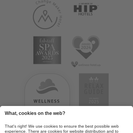
WELLNESS
HEAVEN
TESTERGEBNIS:
9.18
/
10