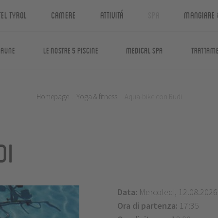
tel Tyrol
Camere
Attivitá
Spa
Mangiare 
saune
Le nostre 5 piscine
Medical Spa
Trattame
Homepage
.
Yoga & fitness
.
Aqua-bike con Rudi
di
Data:
Mercoledi, 12.08.2026
Ora di partenza:
17:35