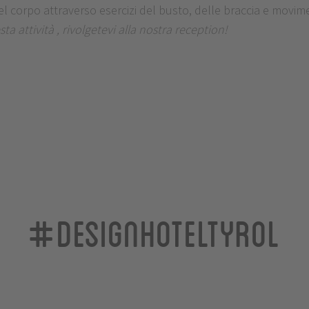
 corpo attraverso esercizi del busto, delle braccia e movimen
attività , rivolgetevi alla nostra reception!
#designhoteltyrol