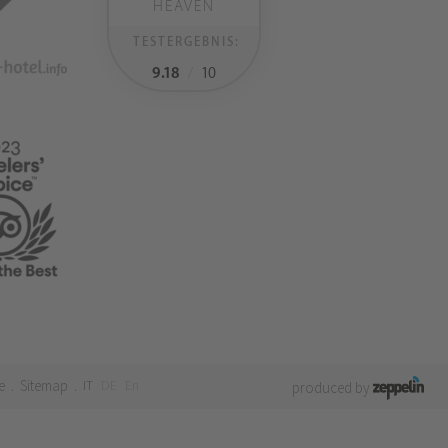
HEAVEN
TESTERGEBNIS:
9.18
/
10
e
Sitemap
IT
DE
En
.
.
produced by