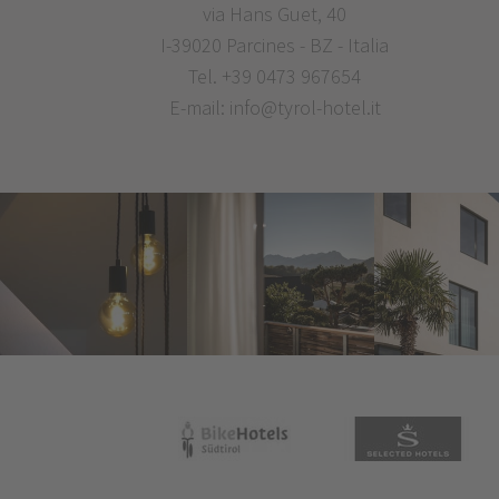
via Hans Guet, 40
I-39020 Parcines - BZ - Italia
Tel.
+39 0473 967654
E-mail:
info@tyrol-hotel.it