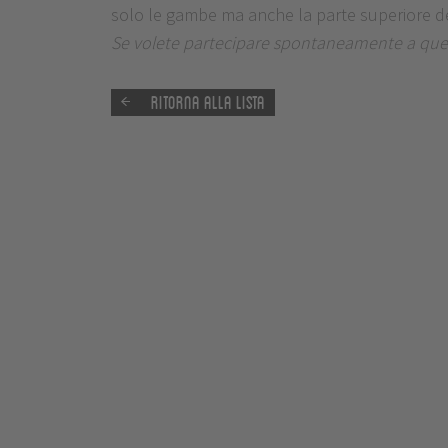
solo le gambe ma anche la parte superiore del
Se volete partecipare spontaneamente a questa 
Ritorna alla lista