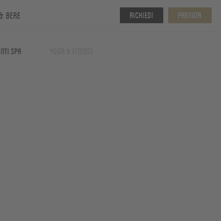
& bere
Richiedi
Prenota
nti spa
Yoga & fitness