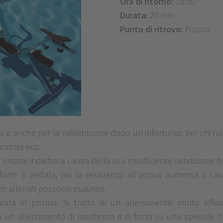
Ora di ritorno:
18:00
Durata:
20 min
Punto di ritrovo:
Piscina
ss e anche per la riabilitazione dopo un infortunio: per chi no
ncinte ecc.
o rimane indietro a causa della sua insufficiente condizione f
iù forte si pedala, più la resistenza all'acqua aumenta a c
en allenati possono esaurirsi.
ta in piscina. Si tratta di un allenamento molto efficie
 di un allenamento di resistenza e di forza su una speciale