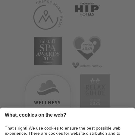
WELLNESS
HEAVEN
TESTERGEBNIS:
9.18
/
10