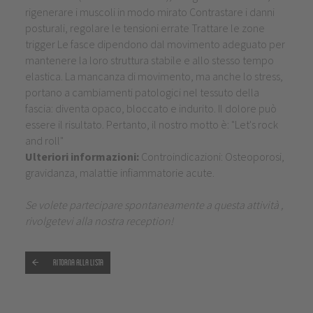
rigenerare i muscoli in modo mirato Contrastare i danni
posturali, regolare le tensioni errate Trattare le zone
trigger Le fasce dipendono dal movimento adeguato per
mantenere la loro struttura stabile e allo stesso tempo
elastica. La mancanza di movimento, ma anche lo stress,
portano a cambiamenti patologici nel tessuto della
fascia: diventa opaco, bloccato e indurito. Il dolore può
essere il risultato. Pertanto, il nostro motto è: "Let's rock
and roll"
Ulteriori informazioni:
Controindicazioni: Osteoporosi,
gravidanza, malattie infiammatorie acute.
Se volete partecipare spontaneamente a questa attività ,
rivolgetevi alla nostra reception!
Ritorna alla lista