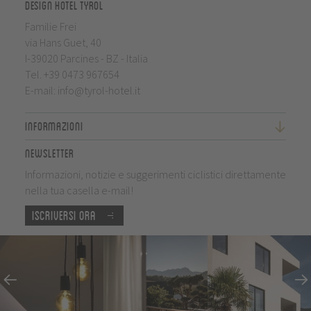
Design Hotel Tyrol
Familie Frei
via Hans Guet, 40
I-39020 Parcines - BZ - Italia
Tel.
+39 0473 967654
E-mail:
info@tyrol-hotel.it
Informazioni
Newsletter
Informazioni, notizie e suggerimenti ciclistici direttamente
nella tua casella e-mail!
Iscriversi ora