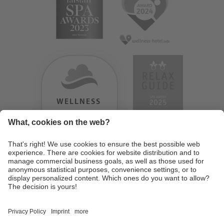
WELLNESS
HEAVEN
TESTERGEBNIS:
9.18
/
10