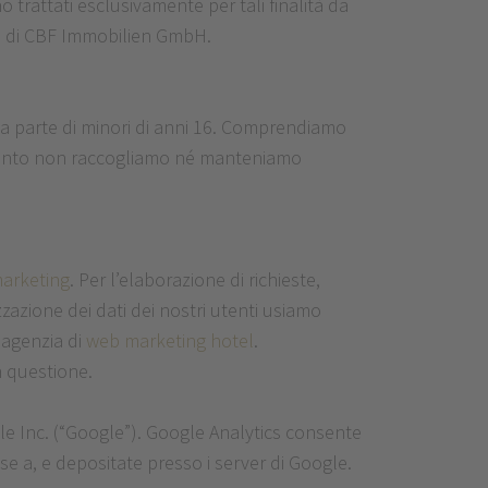
o trattati esclusivamente per tali finalità da
e di CBF Immobilien GmbH.
 da parte di minori di anni 16. Comprendiamo
ertanto non raccogliamo né manteniamo
marketing
. Per l’elaborazione di richieste,
zzazione dei dati dei nostri utenti usiamo
a agenzia di
web marketing hotel
.
n questione.
gle Inc. (“Google”). Google Analytics consente
sse a, e depositate presso i server di Google.