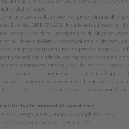
icazione ad altre società senza un Vostro esplicito consens
degli obblighi di legge.
nte, attraverso il sito web, dati personali sensibili o giudi
lamento Europeo GDPR 679/2016, includono i dati personali idonei
ere, le opinioni politiche, l'adesione a partiti, sindacati, asso
ersonali idonei a rivelare lo stato di salute e la vita sessuale. I
i dati personali idonei a rivelare provvedimenti di cui all'a
ateria di casellario giudiziale, di anagrafe delle sanzioni ammi
 indagato ai sensi degli articoli 60 e 61 del codice di procedu
o in cui ciò sia necessario (ad esempio per il caso di apparten
sta ad un annuncio di lavoro o nel caso di manifestazione di in
hiarazione con l’espressione del vostro consenso in forma s
e parti e trasferimento dati a paesi terzi
gle Maps, Google Maps Distance API, Google reCHAPTA
tre Parkway, Mountain View, CA 94043, USA