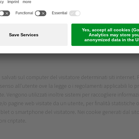
verso l’applicazione di livelli di sicurezza riconosciuti a li
personali contro:
usata da atto illecito
salvati sul computer del visitatore determinati siti internet. P
senso all'utente ove la legge o i regolamenti applicabili lo 
e. Vengono utilizzati inoltre sistemi per raccogliere informazi
e/o pagine web visitate da un utente, per finalità statistiche o
blet o smartphone del visitatore. Nei cookie generati dal sit
oni criptate.