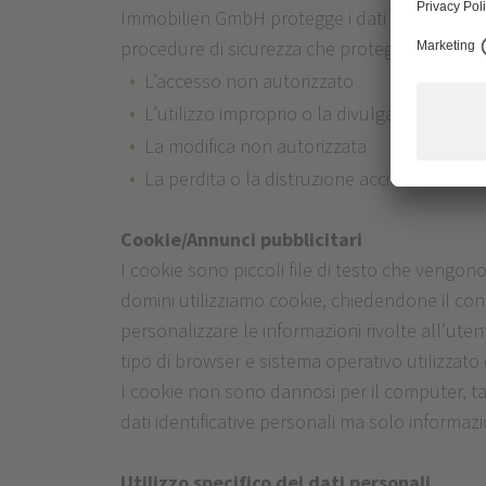
Immobilien GmbH protegge i dati personali attra
procedure di sicurezza che proteggono I dati 
L’accesso non autorizzato
L’utilizzo improprio o la divulgazione
La modifica non autorizzata
La perdita o la distruzione accidentale o ca
Cookie/Annunci pubblicitari
I cookie sono piccoli file di testo che vengono 
domini utilizziamo cookie, chiedendone il con
personalizzare le informazioni rivolte all’utent
tipo di browser e sistema operativo utilizzato 
I cookie non sono dannosi per il computer, ta
dati identificative personali ma solo informazi
Utilizzo specifico dei dati personali