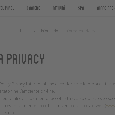
tel Tyrol
Camere
Attivitá
Spa
Mangiare 
Homepage
.
Informazioni
.
Informativa privacy
a privacy
cy Privacy Internet al fine di conformare la propria attività 
isitatori nell’ambiente on-line.
dati personali eventualmente raccolti attraverso questo sito 
 dati eventualmente raccolti attraverso questo sito web (
www.
 seguito.