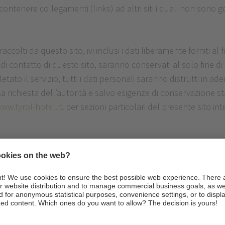
ontenere collegamenti (links) ad altri siti i quali non sono g
raccolti da questo sito, ivi inclusi i dati liberamente forniti al
i contatto di questo sito, saranno conservati al solo fine di fo
to il servizio, tutti i dati personali saranno distrutti in ad
 richiesta dell’autorità e salvo esigenze di conservazione st
ww.tyrol-hotel.it
. per sezioni particolari del presente sito in
seguenti del Regolamento Europeo GDPR 679/2016, sarà possibil
orreggere, aggiornare o cancellare, o esercitare gli altri dirit
guente indirizzo
boris@hoteltyrol.eu
.
che e organizzative necessarie per proteggere i dati personal