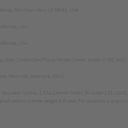
arkway, Mountain View, CA 94043, USA
lifornia, USA
lifornia, USA
ny, One Cumberland Place, Fenian Street, Dublin 2 D02 AX07,
treet, New York, New York 10011
’s Business Centre, 3, Elia Zammit Street, St Julian’s STJ 1000
tenuti esterni tramite widget e iframe. Per accedere a questo 