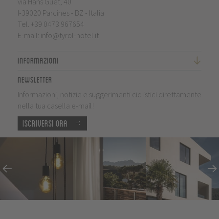
via Hans Guet, 40
I-39020 Parcines - BZ - Italia
Tel.
+39 0473 967654
E-mail:
info@tyrol-hotel.it
Informazioni
Newsletter
Informazioni, notizie e suggerimenti ciclistici direttamente
nella tua casella e-mail!
Iscriversi ora