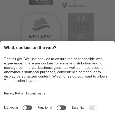
WELLNESS
HEAVEN
TESTERGEBNIS:
9.18
/
10