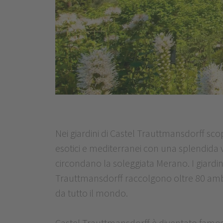
Nei giardini di Castel Trauttmansdorff sco
esotici e mediterranei con una splendida
circondano la soleggiata Merano. I giardini
Trauttmansdorff raccolgono oltre 80 ambi
da tutto il mondo.
Castel Trauttmansdorff è diventato famoso