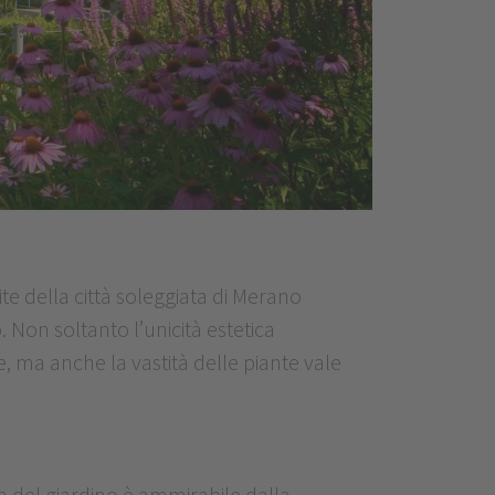
mite della città soleggiata di Merano
 Non soltanto l’unicità estetica
e, ma anche la vastità delle piante vale
del giardino è ammirabile dalla