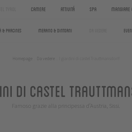
tel Tyrol
Camere
Attivitá
Spa
Mangiare 
à & Parcines
Merano & dintorni
Da vedere
Even
Homepage
.
Da vedere
.
I giardini di castel Trauttmansdorff
dini di castel Trauttma
Famoso grazie alla principessa d’Austria, Sissi.