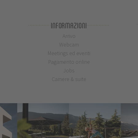
Informazioni
Arrivo
Webcam
Meetings ed eventi
Pagamento online
Jobs
Camere & suite