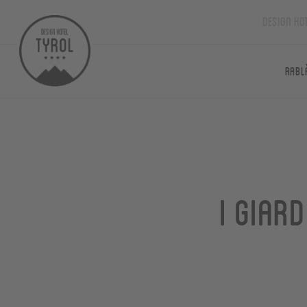
Design Ho
Rabl
I giar