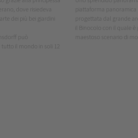
Merano, dove risiedeva
piattaforma panoramica si
arte dei più bei giardini
progettata dal grande a
il Binocolo con il quale è
ansdorff può
maestoso scenario di m
tutto il mondo in soli 12