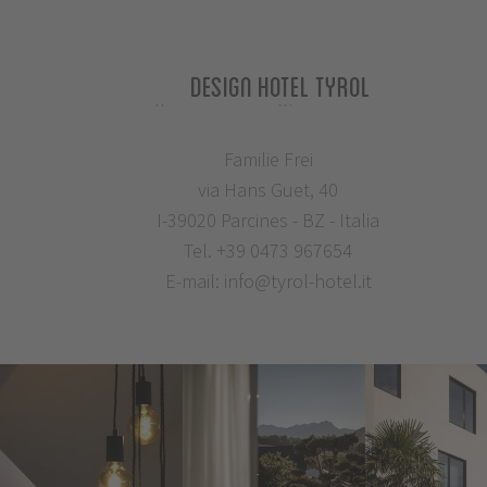
Design Hotel Tyrol
Familie Frei
via Hans Guet, 40
I-39020 Parcines - BZ - Italia
Tel.
+39 0473 967654
E-mail:
info@tyrol-hotel.it