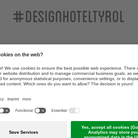
#designhoteltyrol