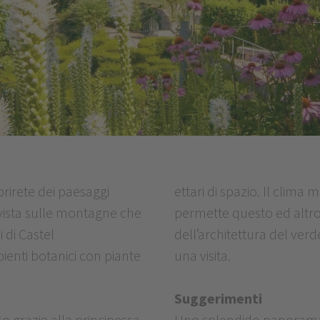
prirete dei paesaggi
ettari di spazio. Il clima 
 vista sulle montagne che
permette questo ed altro.
 di Castel
dell’architettura del verd
enti botanici con piante
una visita.
Suggerimenti
 grazie alla principessa
Uno splendido panorama 