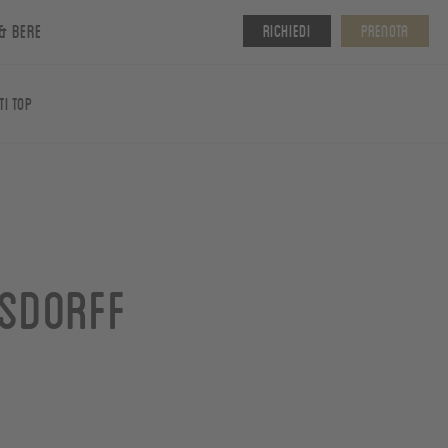
& bere
Richiedi
Prenota
ti top
nsdorff