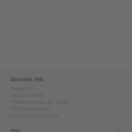
Design Hotel Tyrol
Familie Frei
Hans-Guet-Str. 40
I-39020 Partschins - BZ - Italien
Tel.
+39 0473 967654
E-Mail:
info@tyrol-hotel.it
Infos