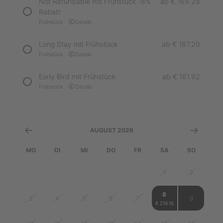
Not Refundable mit Frühstück -8%
ab
€ 169.28
Rabatt
Frühstück
Details
Long Stay mit Frühstück
ab
€ 187.20
Frühstück
Details
Early Bird mit Frühstück
ab
€ 161.92
Frühstück
Details
AUGUST 2026
MO
DI
MI
DO
FR
SA
SO
27
28
29
30
31
1
2
8
3
4
5
6
7
9
€ 274.16