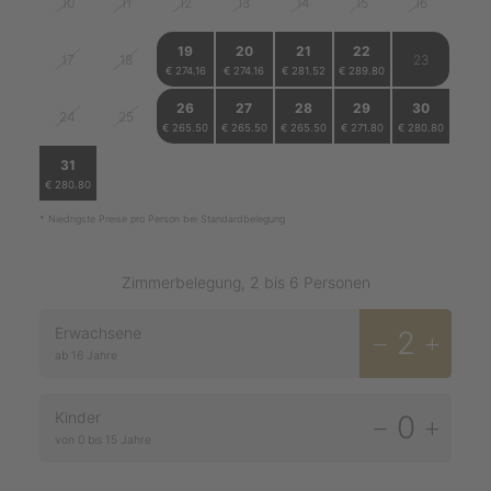
10
11
12
13
14
15
16
19
20
21
22
17
18
23
€ 274.16
€ 274.16
€ 281.52
€ 289.80
26
27
28
29
30
24
25
€ 265.50
€ 265.50
€ 265.50
€ 271.80
€ 280.80
31
1
2
3
4
5
6
€ 280.80
€ 281.70
€ 281.70
€ 281.70
€ 286.20
* Niedrigste Preise pro Person bei Standardbelegung
Zimmerbelegung, 2 bis 6 Personen
Erwachsene
2
ab 16 Jahre
Kinder
0
von 0 bis 15 Jahre