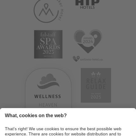
WELLNESS
HEAVEN
TESTERGEBNIS:
9.18
/
10