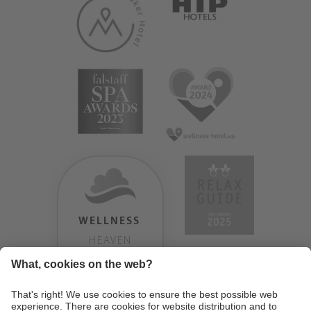
WELLNESS
HEAVEN
TESTERGEBNIS:
9.18
/
10