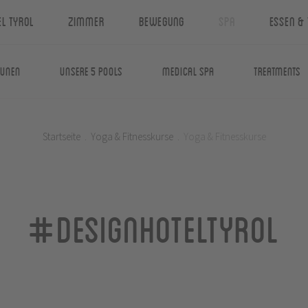
el Tyrol
Zimmer
Bewegung
Spa
Essen & 
aunen
Unsere 5 Pools
Medical Spa
Treatments
Startseite
.
Yoga & Fitnesskurse
.
Yoga & Fitnesskurse
#designhoteltyrol