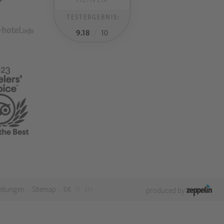
TESTERGEBNIS:
9.18
/
10
ellungen
Sitemap
DE
IT
EN
.
.
produced by