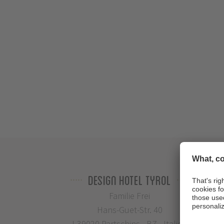
Design Hotel Tyrol
Familie Frei
Hans-Guet-Str. 40
I-39020 Partschins - BZ - Italien