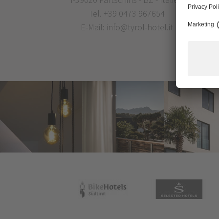
Tel.
+39 0473 967654
E-Mail:
info@tyrol-hotel.it