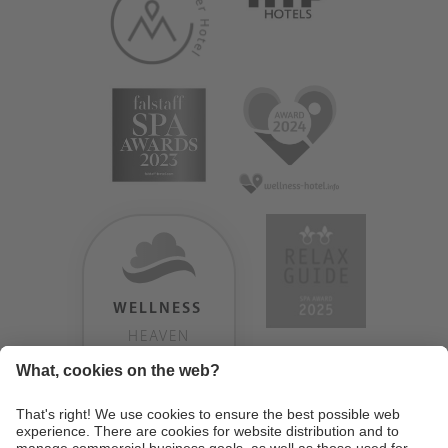
WELLNESS
HEAVEN
TESTERGEBNIS:
9.18
/
10