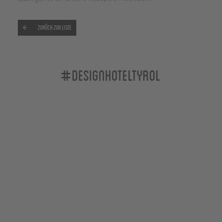
Zurück zur Liste
#designhoteltyrol