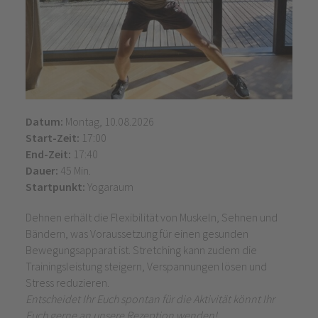
Datum:
Montag, 10.08.2026
Start-Zeit:
17:00
End-Zeit:
17:40
Dauer:
45 Min.
Startpunkt:
Yogaraum
Dehnen erhält die Flexibilität von Muskeln, Sehnen und
Bändern, was Voraussetzung für einen gesunden
Bewegungsapparat ist. Stretching kann zudem die
Trainingsleistung steigern, Verspannungen lösen und
Stress reduzieren.
Entscheidet Ihr Euch spontan für die Aktivität könnt Ihr
Euch gerne an unsere Rezeption wenden!