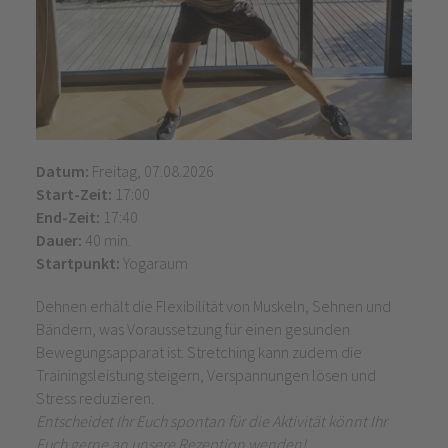
Datum:
Freitag, 07.08.2026
Start-Zeit:
17:00
End-Zeit:
17:40
Dauer:
40 min.
Startpunkt:
Yogaraum
Dehnen erhält die Flexibilität von Muskeln, Sehnen und
Bändern, was Voraussetzung für einen gesunden
Bewegungsapparat ist. Stretching kann zudem die
Trainingsleistung steigern, Verspannungen lösen und
Stress reduzieren.
Entscheidet Ihr Euch spontan für die Aktivität könnt Ihr
Euch gerne an unsere Rezeption wenden!