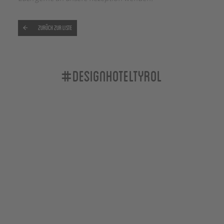
Zurück zur Liste
#designhoteltyrol