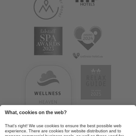
WELLNESS
HEAVEN
TESTERGEBNIS:
9.18
/
10