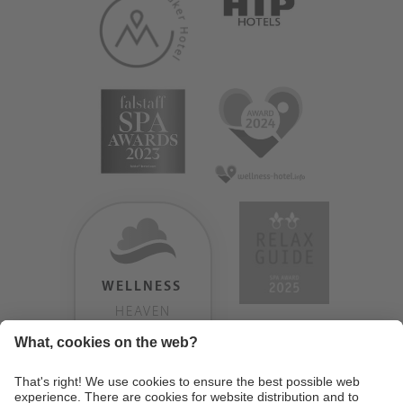
WELLNESS
HEAVEN
TESTERGEBNIS:
9.18
/
10