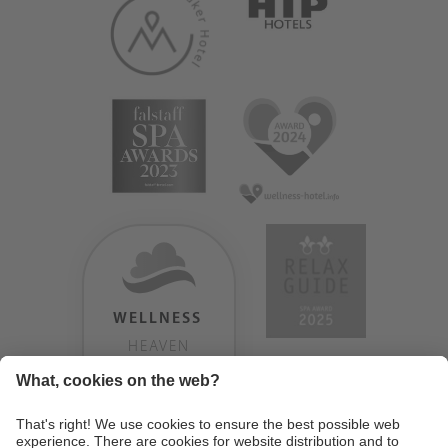
WELLNESS
HEAVEN
TESTERGEBNIS:
9.18
/
10