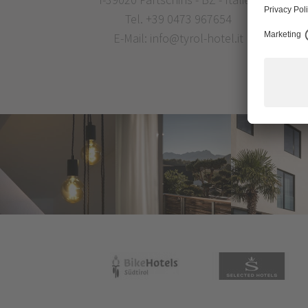
Tel.
+39 0473 967654
E-Mail:
info@tyrol-hotel.it