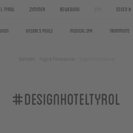
el Tyrol
Zimmer
Bewegung
Spa
Essen & 
aunen
Unsere 5 Pools
Medical Spa
Treatments
Startseite
.
Yoga & Fitnesskurse
.
Yoga & Fitnesskurse
#designhoteltyrol