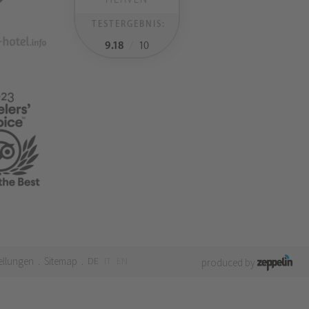
TESTERGEBNIS:
9.18
/
10
ellungen
Sitemap
DE
IT
EN
.
.
produced by