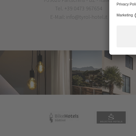
Tel.
+39 0473 967654
E-Mail:
info@tyrol-hotel.it