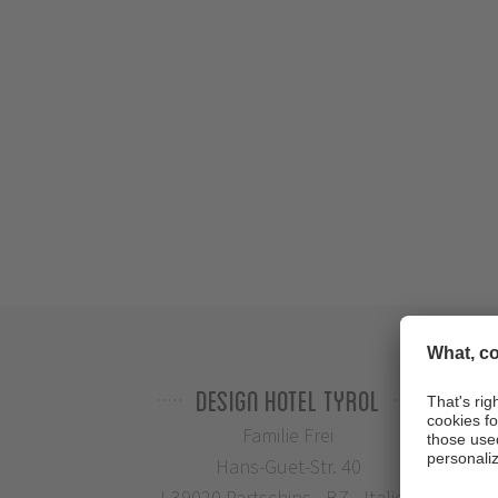
Design Hotel Tyrol
Familie Frei
Hans-Guet-Str. 40
I-39020 Partschins - BZ - Italien