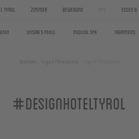
el Tyrol
Zimmer
Bewegung
Spa
Essen & 
aunen
Unsere 5 Pools
Medical Spa
Treatments
Startseite
.
Yoga & Fitnesskurse
.
Yoga & Fitnesskurse
#designhoteltyrol