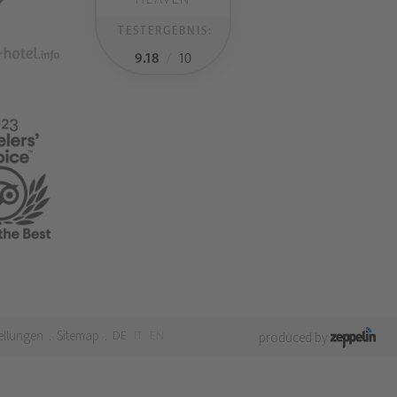
TESTERGEBNIS:
9.18
/
10
ellungen
Sitemap
DE
IT
EN
.
.
produced by