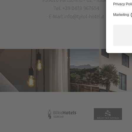
Tel.
+39 0473 967654
E-Mail:
info@tyrol-hotel.it