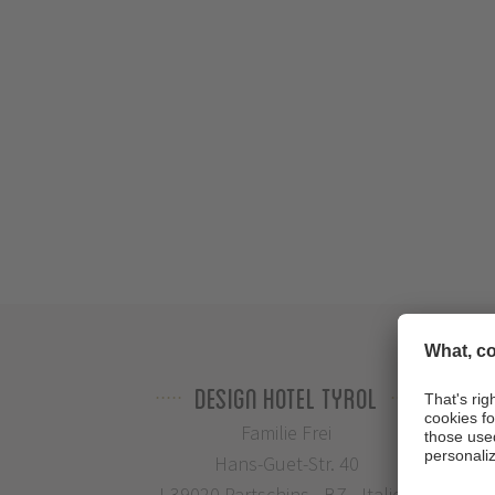
Design Hotel Tyrol
Familie Frei
Hans-Guet-Str. 40
I-39020 Partschins - BZ - Italien