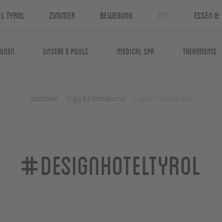
el Tyrol
Zimmer
Bewegung
Spa
Essen & 
aunen
Unsere 5 Pools
Medical Spa
Treatments
Startseite
.
Yoga & Fitnesskurse
.
Yoga & Fitnesskurse
#designhoteltyrol