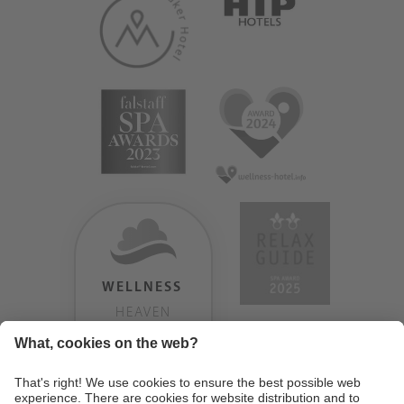
WELLNESS
HEAVEN
TESTERGEBNIS:
9.18
/
10