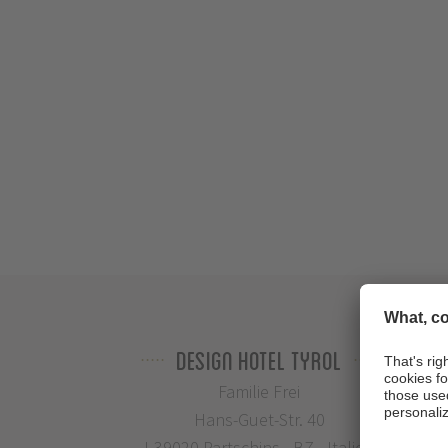
Design Hotel Tyrol
Familie Frei
Hans-Guet-Str. 40
I-39020 Partschins - BZ - Italien