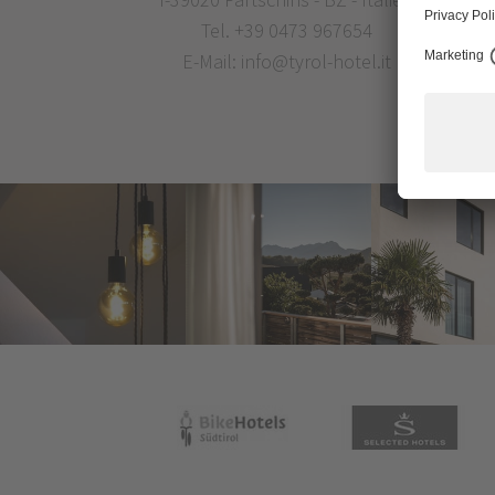
Tel.
+39 0473 967654
E-Mail:
info@tyrol-hotel.it