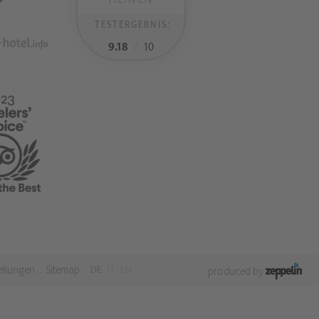
TESTERGEBNIS:
9.18
/
10
ellungen
Sitemap
DE
IT
EN
.
.
produced by