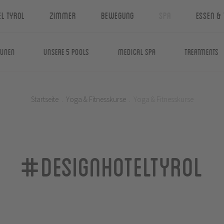
el Tyrol
Zimmer
Bewegung
Spa
Essen & 
aunen
Unsere 5 Pools
Medical Spa
Treatments
Startseite
.
Yoga & Fitnesskurse
.
Yoga & Fitnesskurse
#designhoteltyrol