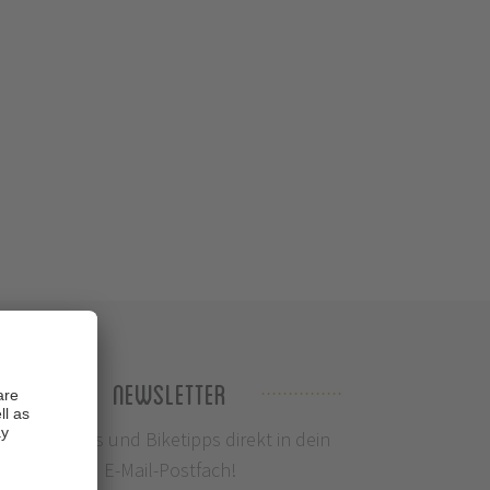
Newsletter
Infos, News und Biketipps direkt in dein
E-Mail-Postfach!