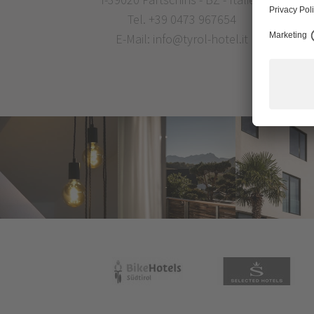
Tel.
+39 0473 967654
E-Mail:
info@tyrol-hotel.it