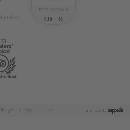
TESTERGEBNIS:
9.18
/
10
ellungen
Sitemap
DE
IT
EN
.
.
produced by