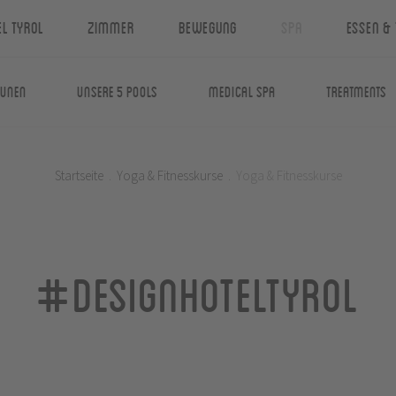
el Tyrol
Zimmer
Bewegung
Spa
Essen & 
aunen
Unsere 5 Pools
Medical Spa
Treatments
Startseite
.
Yoga & Fitnesskurse
.
Yoga & Fitnesskurse
#designhoteltyrol