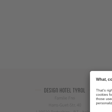
Design Hotel Tyrol
Familie Frei
Hans-Guet-Str. 40
I-39020 Partschins - BZ - Italien