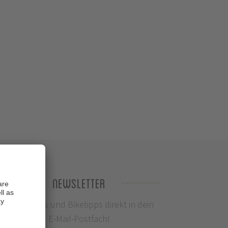
Newsletter
Infos, News und Biketipps direkt in dein
E-Mail-Postfach!