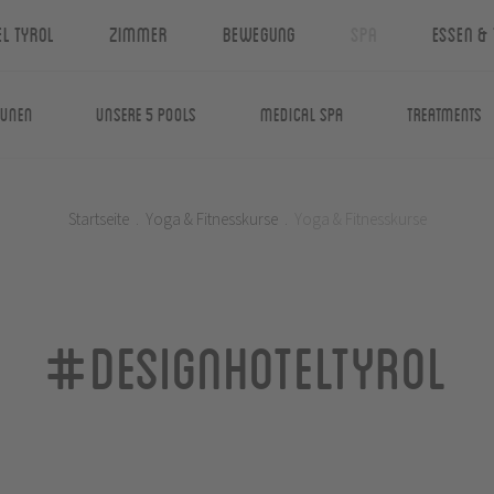
el Tyrol
Zimmer
Bewegung
Spa
Essen & 
aunen
Unsere 5 Pools
Medical Spa
Treatments
Startseite
.
Yoga & Fitnesskurse
.
Yoga & Fitnesskurse
#designhoteltyrol