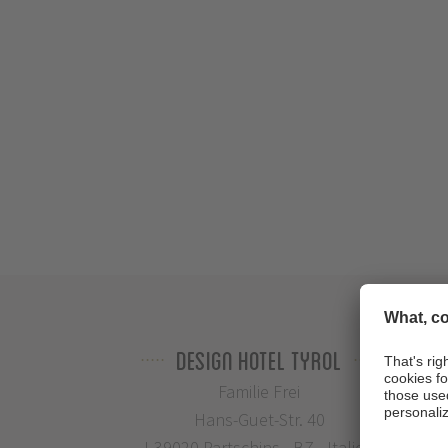
Design Hotel Tyrol
Familie Frei
Hans-Guet-Str. 40
I-39020 Partschins - BZ - Italien