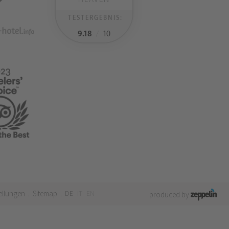
TESTERGEBNIS:
9.18
/
10
ellungen
Sitemap
DE
IT
EN
.
.
produced by