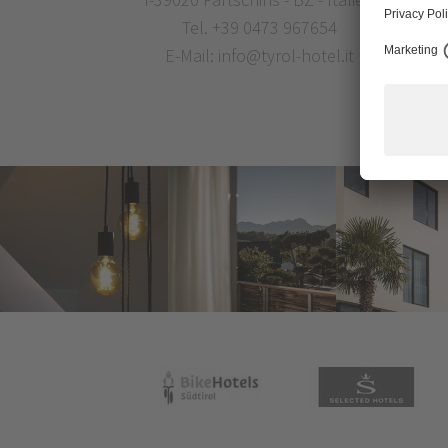
Tel.
+39 0473 967654
E-Mail:
info@tyrol-hotel.it