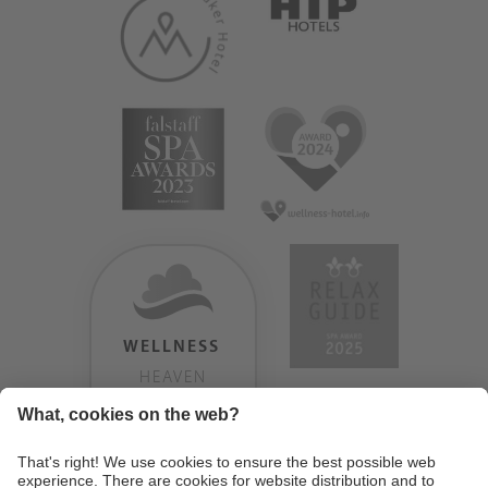
WELLNESS
HEAVEN
TESTERGEBNIS:
9.18
/
10