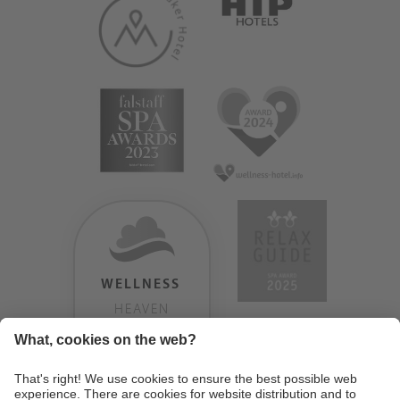
WELLNESS
HEAVEN
TESTERGEBNIS:
9.18
/
10