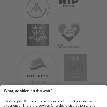
WELLNESS
HEAVEN
TESTERGEBNIS:
9.18
/
10