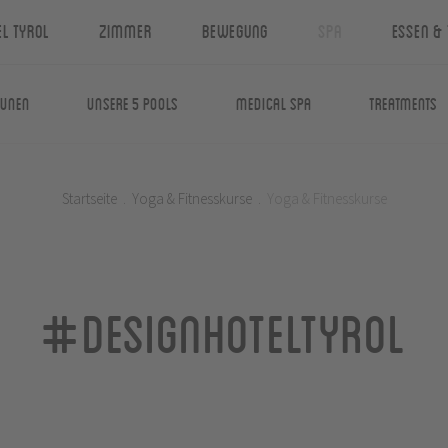
el Tyrol
Zimmer
Bewegung
Spa
Essen & 
aunen
Unsere 5 Pools
Medical Spa
Treatments
Startseite
.
Yoga & Fitnesskurse
.
Yoga & Fitnesskurse
#designhoteltyrol