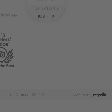
TESTERGEBNIS:
9.18
/
10
ellungen
Sitemap
DE
IT
EN
.
.
produced by