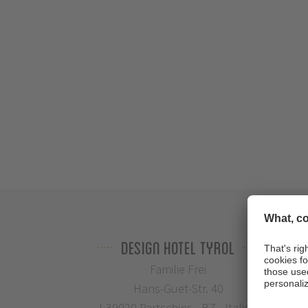
Design Hotel Tyrol
Familie Frei
Hans-Guet-Str. 40
I-39020 Partschins - BZ - Italien