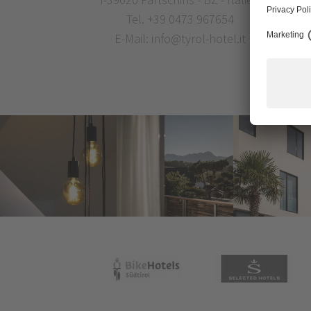
Tel.
+39 0473 967654
E-Mail:
info@tyrol-hotel.it