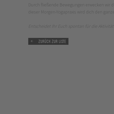
Durch fließende Bewegungen erwecken wir den E
dieser Morgen-Yogapraxis wird dich den ganze
Entscheidet Ihr Euch spontan für die Aktivit
Zurück zur Liste