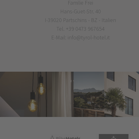
Familie Frei
Hans-Guet-Str. 40
I-39020 Partschins - BZ - Italien
Tel.
+39 0473 967654
E-Mail:
info@tyrol-hotel.it