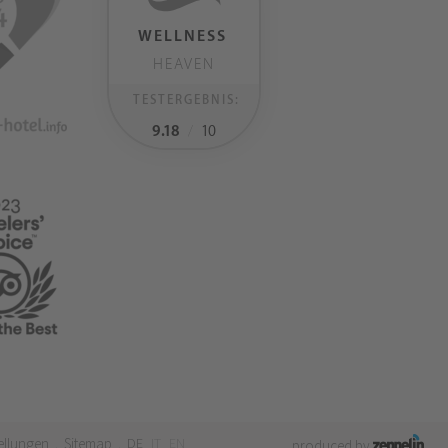
WELLNESS
HEAVEN
TESTERGEBNIS:
9.18
/
10
ellungen
Sitemap
DE
IT
EN
.
.
produced by