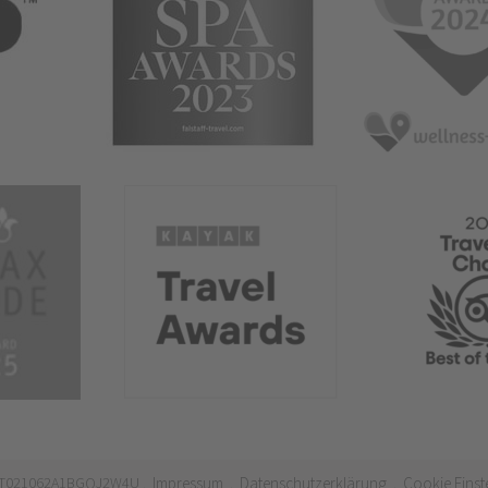
 IT021062A1BGQJ2W4U
Impressum
Datenschutzerklärung
Cookie Einst
.
.
.