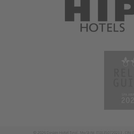
©
2026
Design Hotel Tyrol
. MwSt-Nr. IT01350720213
. CIN: