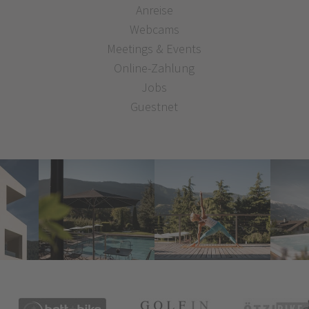
Anreise
Webcams
Meetings & Events
Online-Zahlung
Jobs
Guestnet