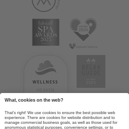
WELLNESS
HEAVEN
TESTERGEBNIS:
9.18
/
10