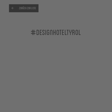
Zurück zur Liste
#designhoteltyrol