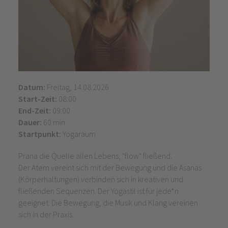
Datum:
Freitag, 14.08.2026
Start-Zeit:
08:00
End-Zeit:
09:00
Dauer:
60 min
Startpunkt:
Yogaraum
Prana die Quelle allen Lebens, "flow" fließend.
Der Atem vereint sich mit der Bewegung und die Asanas
(Körperhaltungen) verbinden sich in kreativen und
fließenden Sequenzen. Der Yogastil ist für jede*n
geeignet. Die Bewegung, die Musik und Klang vereinen
sich in der Praxis.