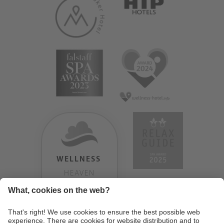
WELLNESS
HEAVEN
TESTERGEBNIS:
9.18
/
10