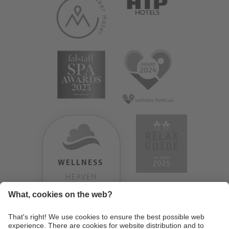
WELLNESS
HEAVEN
TESTERGEBNIS:
9.18
/
10