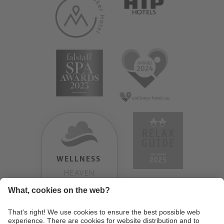
WELLNESS
HEAVEN
TESTERGEBNIS:
9.18
/
10