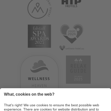
WELLNESS
HEAVEN
TESTERGEBNIS:
9.18
/
10