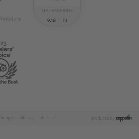
TESTERGEBNIS:
9.18
/
10
ellungen
Sitemap
DE
IT
EN
.
.
produced by