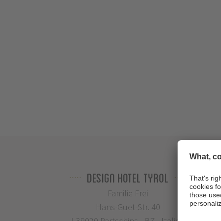
Design Hotel Tyrol
Familie Frei
Hans-Guet-Str. 40
I-39020 Partschins - BZ - Italien