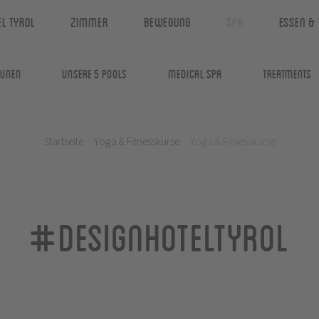
el Tyrol
Zimmer
Bewegung
Spa
Essen & 
aunen
Unsere 5 Pools
Medical Spa
Treatments
Startseite
.
Yoga & Fitnesskurse
.
Yoga & Fitnesskurse
#designhoteltyrol