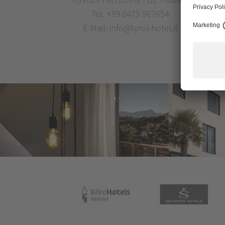
Tel.
+39 0473 967654
E-Mail:
info@tyrol-hotel.it