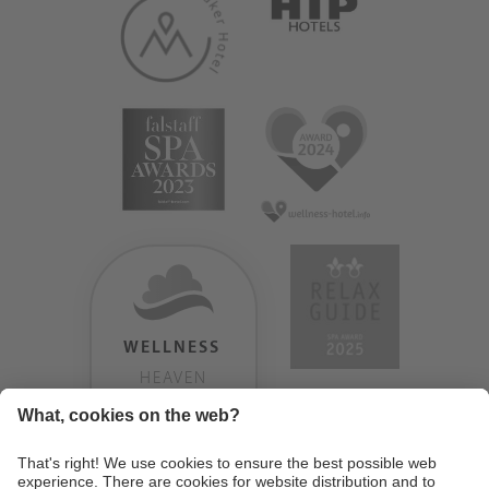
WELLNESS
HEAVEN
TESTERGEBNIS:
9.18
/
10