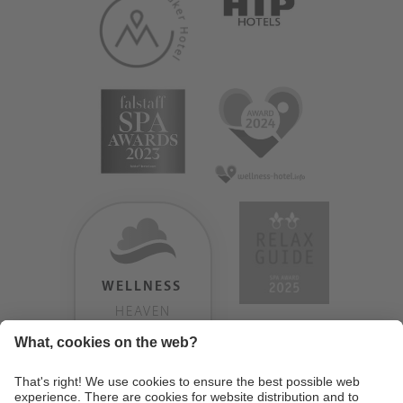
WELLNESS
HEAVEN
TESTERGEBNIS:
9.18
/
10