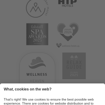
WELLNESS
HEAVEN
TESTERGEBNIS:
9.18
/
10