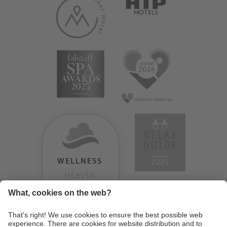
WELLNESS
HEAVEN
TESTERGEBNIS:
9.18
/
10