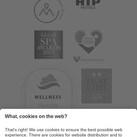
WELLNESS
HEAVEN
TESTERGEBNIS:
9.18
/
10