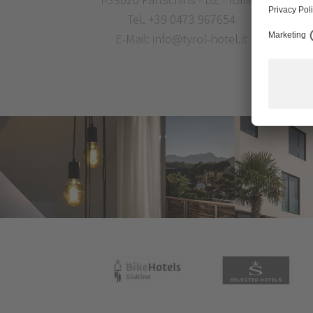
Tel.
+39 0473 967654
E-Mail:
info@tyrol-hotel.it