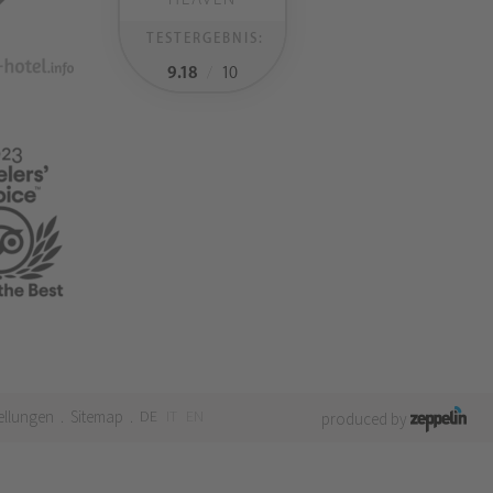
TESTERGEBNIS:
9.18
/
10
ellungen
Sitemap
DE
IT
EN
.
.
produced by