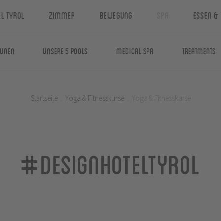
el Tyrol
Zimmer
Bewegung
Spa
Essen & 
aunen
Unsere 5 Pools
Medical Spa
Treatments
Startseite
.
Yoga & Fitnesskurse
.
Yoga & Fitnesskurse
#designhoteltyrol