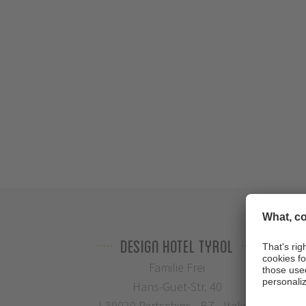
Design Hotel Tyrol
Familie Frei
Hans-Guet-Str. 40
I-39020 Partschins - BZ - Italien