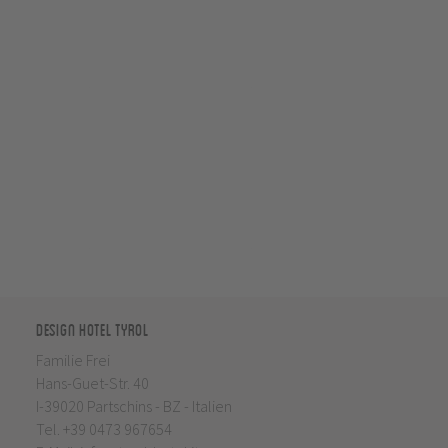
Design Hotel Tyrol
Familie Frei
Hans-Guet-Str. 40
I-39020 Partschins - BZ - Italien
Tel.
+39 0473 967654