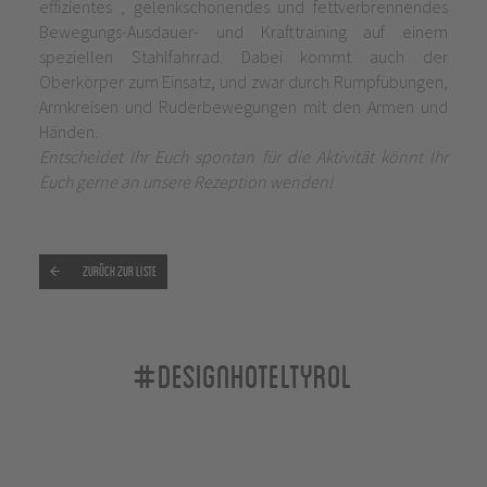
effizientes , gelenkschonendes und fettverbrennendes
Bewegungs-Ausdauer- und Krafttraining auf einem
speziellen Stahlfahrrad. Dabei kommt auch der
Oberkörper zum Einsatz, und zwar durch Rumpfübungen,
Armkreisen und Ruderbewegungen mit den Armen und
Händen.
Entscheidet Ihr Euch spontan für die Aktivität könnt Ihr
Euch gerne an unsere Rezeption wenden!
Zurück zur Liste
#designhoteltyrol