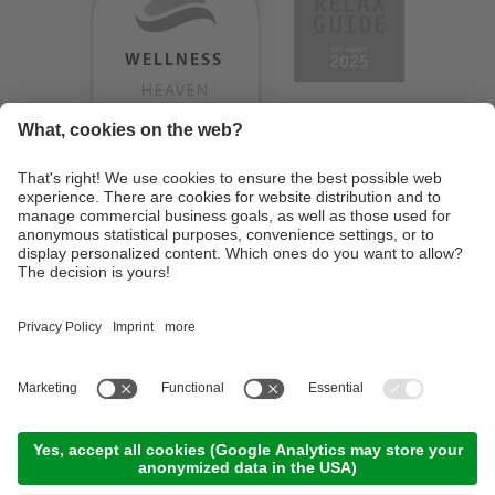
WELLNESS
HEAVEN
TESTERGEBNIS:
9.18
/
10
©
2026
Design Hotel Tyrol
. MwSt-Nr. IT01350720213
. CIN: IT021062A1BGQJ2W4U
.
Impressum
.
Datenschutzerklärung
.
Cookie Einstellungen
.
Sitemap