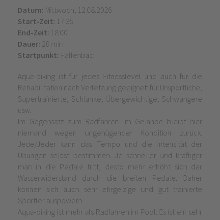
Datum:
Mittwoch, 12.08.2026
Start-Zeit:
17:35
End-Zeit:
18:00
Dauer:
20 min
Startpunkt:
Hallenbad
Aqua-biking ist für jedes Fitnesslevel und auch für die
Rehabilitation nach Verletzung geeignet: für Unsportliche,
Supertrainierte, Schlanke, Übergewichtige, Schwangere
usw.
Im Gegensatz zum Radfahren im Gelände bleibt hier
niemand wegen ungenügender Kondition zurück.
Jede/Jeder kann das Tempo und die Intensität der
Übungen selbst bestimmen. Je schneller und kräftiger
man in die Pedale tritt, desto mehr erhöht sich der
Wasserwiderstand durch die breiten Pedale. Daher
können sich auch sehr ehrgeizige und gut trainierte
Sportler auspowern.
Aqua-biking ist mehr als Radfahren im Pool. Es ist ein sehr