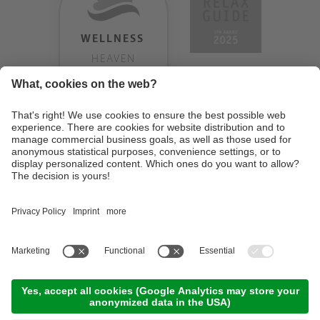
WELLNESS
HEAVEN
TESTERGEBNIS:
9.18
/
10
©
2026
Design Hotel Tyrol
. MwSt-Nr. IT01350720213
. CIN: IT021062A1BGQJ2W4U
.
Impressum
.
Datenschutzerklärung
.
Cookie Einstellungen
.
Sitemap