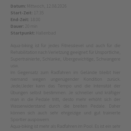
Datum:
Mittwoch, 12.08.2026
Start-Zeit:
17:35
End-Zeit:
18:00
Dauer:
20 min
Startpunkt:
Hallenbad
Aqua-biking ist für jedes Fitnesslevel und auch für die
Rehabilitation nach Verletzung geeignet: für Unsportliche,
Supertrainierte, Schlanke, Übergewichtige, Schwangere
usw.
Im Gegensatz zum Radfahren im Gelände bleibt hier
niemand wegen ungenügender Kondition zurück.
Jede/Jeder kann das Tempo und die Intensität der
Übungen selbst bestimmen. Je schneller und kräftiger
man in die Pedale tritt, desto mehr erhöht sich der
Wasserwiderstand durch die breiten Pedale. Daher
können sich auch sehr ehrgeizige und gut trainierte
Sportler auspowern.
Aqua-biking ist mehr als Radfahren im Pool. Es ist ein sehr