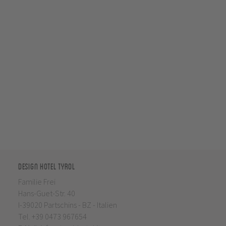
Design Hotel Tyrol
Familie Frei
Hans-Guet-Str. 40
I-39020 Partschins - BZ - Italien
Tel.
+39 0473 967654