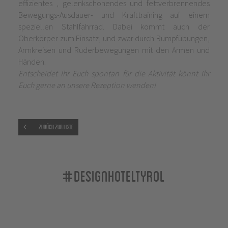
effizientes , gelenkschonendes und fettverbrennendes
Bewegungs-Ausdauer- und Krafttraining auf einem
speziellen Stahlfahrrad. Dabei kommt auch der
Oberkörper zum Einsatz, und zwar durch Rumpfübungen,
Armkreisen und Ruderbewegungen mit den Armen und
Händen.
Entscheidet Ihr Euch spontan für die Aktivität könnt Ihr
Euch gerne an unsere Rezeption wenden!
Zurück zur Liste
#designhoteltyrol