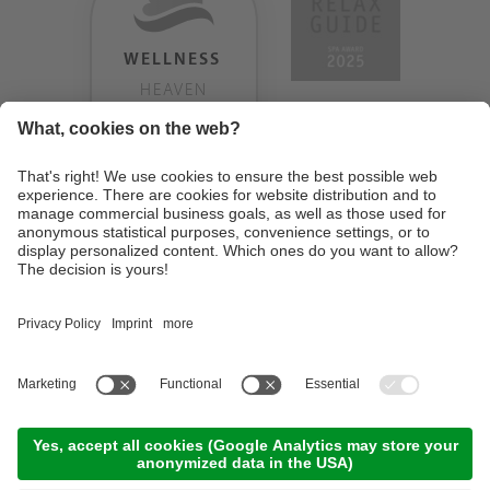
WELLNESS
HEAVEN
TESTERGEBNIS:
9.18
/
10
©
2026
Design Hotel Tyrol
. MwSt-Nr. IT01350720213
. CIN: IT021062A1BGQJ2W4U
.
Impressum
.
Datenschutzerklärung
.
Cookie Einstellungen
.
Sitemap